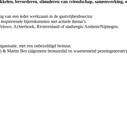
twikkelen, bevorderen, stimuleren van vriendschap, samenwerking, 
 van een ieder werkzaam in de gastvrijheidssector.
r inspirerende bijeenkomsten met actuele thema’s.
e Veluwe, Achterhoek, Rivierenland of stadsregio Arnhem/Nijmegen.
rganisatie, met een onbezoldigd bestuur,
is) & Martin Bes (algemeen bestuurslid en waarnemend penningmeester)