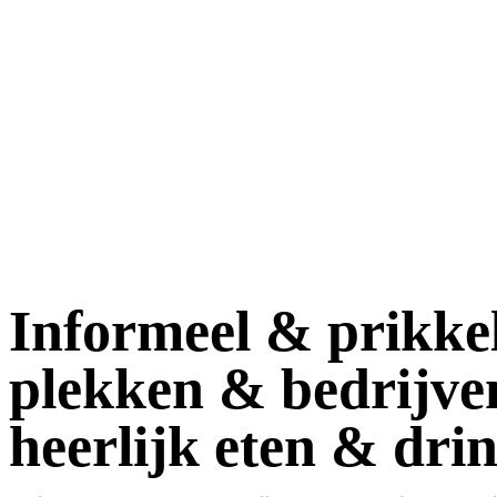
Informeel & prikke
plekken & bedrijve
heerlijk eten & dri