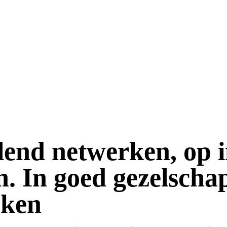
lend netwerken, op 
n.
In goed gezelscha
nken