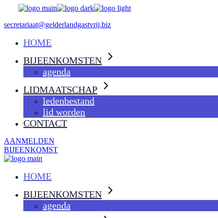
Skip
to
secretariaat@gelderlandgastvrij.biz
the
content
HOME
BIJEENKOMSTEN
agenda
LIDMAATSCHAP
ledenbestand
lid worden
CONTACT
AANMELDEN
BIJEENKOMST
HOME
BIJEENKOMSTEN
agenda